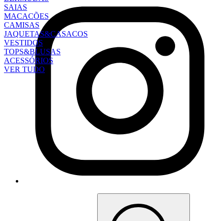
SAIAS
MACACÕES
CAMISAS
JAQUETAS&CASACOS
VESTIDOS
TOPS&BLUSAS
ACESSÓRIOS
VER TUDO