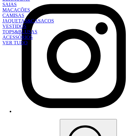
SAIAS
MACACÕES
CAMISAS
JAQUETAS&CASACOS
VESTIDOS
TOPS&BLUSAS
ACESSÓRIOS
VER TUDO