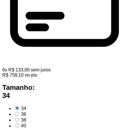
6
x
R$
133,00
sem juros
R$
758,10
no pix
Tamanho:
34
34
36
38
40