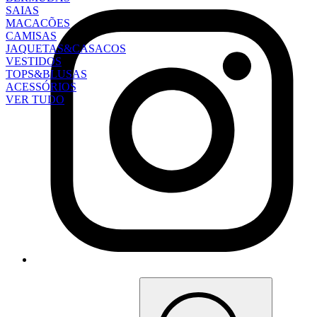
SAIAS
MACACÕES
CAMISAS
JAQUETAS&CASACOS
VESTIDOS
TOPS&BLUSAS
ACESSÓRIOS
VER TUDO