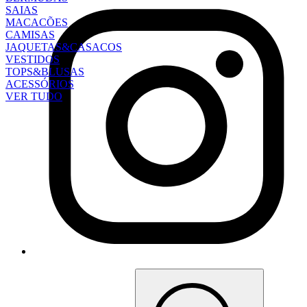
SAIAS
MACACÕES
CAMISAS
JAQUETAS&CASACOS
VESTIDOS
TOPS&BLUSAS
ACESSÓRIOS
VER TUDO