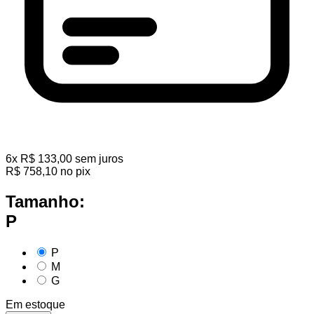
6
x
R$
133,00
sem juros
R$
758,10
no pix
Tamanho:
P
P
M
G
Em estoque