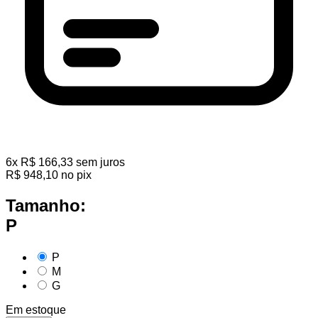
6
x
R$
166,33
sem juros
R$
948,10
no pix
Tamanho:
P
P
M
G
Em estoque