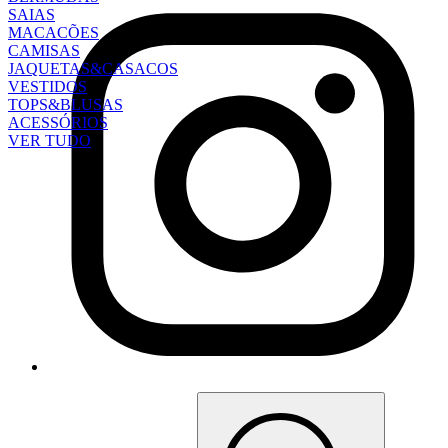
SAIAS
MACACÕES
CAMISAS
JAQUETAS&CASACOS
VESTIDOS
TOPS&BLUSAS
ACESSÓRIOS
VER TUDO