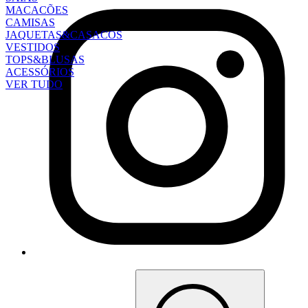
MACACÕES
CAMISAS
JAQUETAS&CASACOS
VESTIDOS
TOPS&BLUSAS
ACESSÓRIOS
VER TUDO