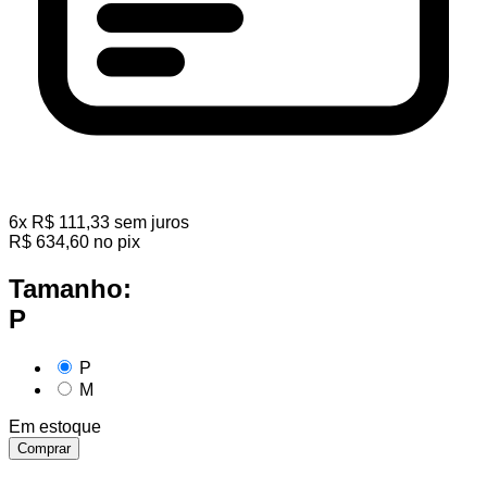
6
x
R$
111,33
sem juros
R$
634,60
no pix
Tamanho:
P
P
M
Em estoque
Comprar