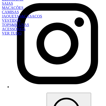
SAIAS
MACACÕES
CAMISAS
JAQUETAS&CASACOS
VESTIDOS
TOPS&BLUSAS
ACESSÓRIOS
VER TUDO