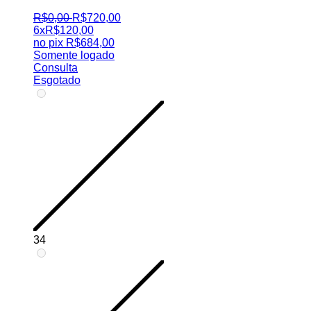
R$
0
,
00
R$
720
,
00
6x
R$
120,00
no pix
R$
684,00
Somente logado
Consulta
Esgotado
34