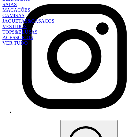
SAIAS
MACACÕES
CAMISAS
JAQUETAS&CASACOS
VESTIDOS
TOPS&BLUSAS
ACESSÓRIOS
VER TUDO