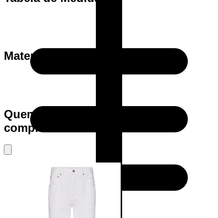
Materia Prima
Quem viu este produto também
comprou