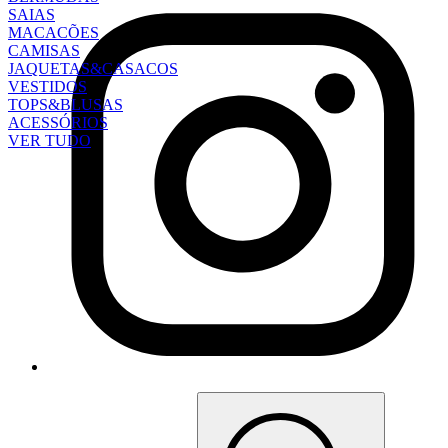
SAIAS
MACACÕES
CAMISAS
JAQUETAS&CASACOS
VESTIDOS
TOPS&BLUSAS
ACESSÓRIOS
VER TUDO