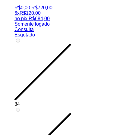
R$
0
,
00
R$
720
,
00
6x
R$
120,00
no pix
R$
684,00
Somente logado
Consulta
Esgotado
34