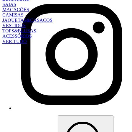
SAIAS
MACACÕES
CAMISAS
JAQUETAS&CASACOS
VESTIDOS
TOPS&BLUSAS
ACESSÓRIOS
VER TUDO