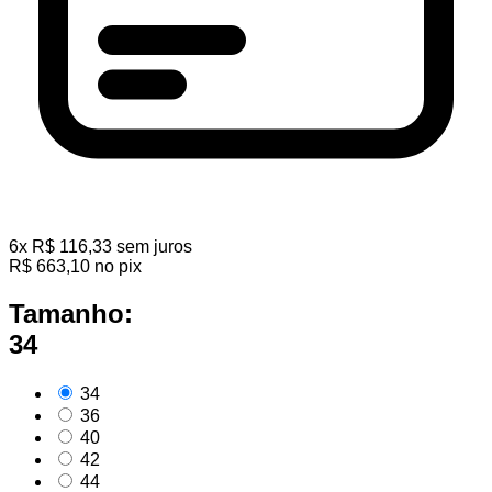
6
x
R$
116,33
sem juros
R$
663,10
no pix
Tamanho:
34
34
36
40
42
44