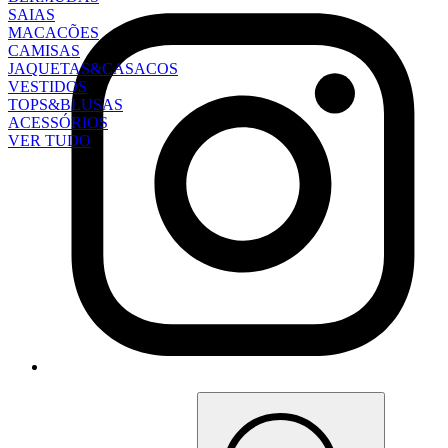
SAIAS
MACACÕES
CAMISAS
JAQUETAS&CASACOS
VESTIDOS
TOPS&BLUSAS
ACESSÓRIOS
VER TUDO