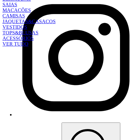
SAIAS
MACACÕES
CAMISAS
JAQUETAS&CASACOS
VESTIDOS
TOPS&BLUSAS
ACESSÓRIOS
VER TUDO