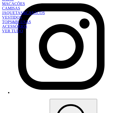
MACACÕES
CAMISAS
JAQUETAS&CASACOS
VESTIDOS
TOPS&BLUSAS
ACESSÓRIOS
VER TUDO