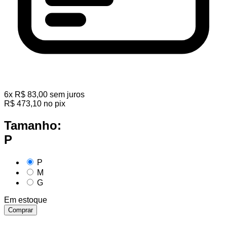
6
x
R$
83,00
sem juros
R$
473,10
no pix
Tamanho:
P
P
M
G
Em estoque
Comprar