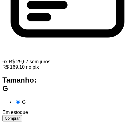
6
x
R$
29,67
sem juros
R$
169,10
no pix
Tamanho:
G
G
Em estoque
Comprar