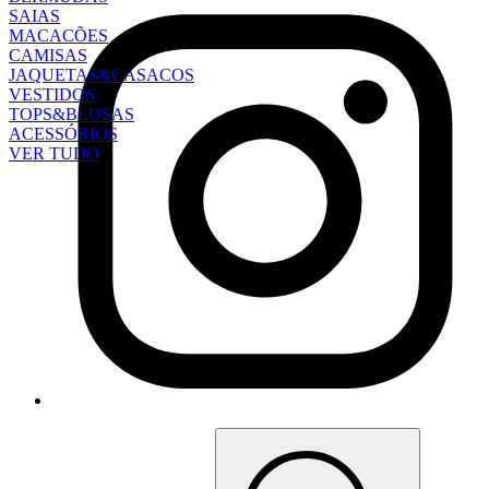
SAIAS
MACACÕES
CAMISAS
JAQUETAS&CASACOS
VESTIDOS
TOPS&BLUSAS
ACESSÓRIOS
VER TUDO