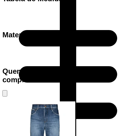
Materia Prima
Quem viu este produto também
comprou