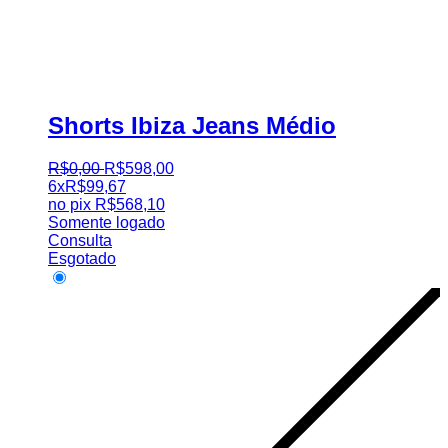
Shorts Ibiza Jeans Médio
R$
0
,
00
R$
598
,
00
6x
R$
99,67
no pix
R$
568,10
Somente logado
Consulta
Esgotado