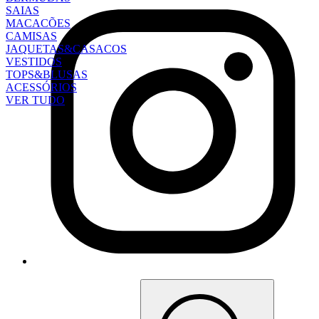
SAIAS
MACACÕES
CAMISAS
JAQUETAS&CASACOS
VESTIDOS
TOPS&BLUSAS
ACESSÓRIOS
VER TUDO