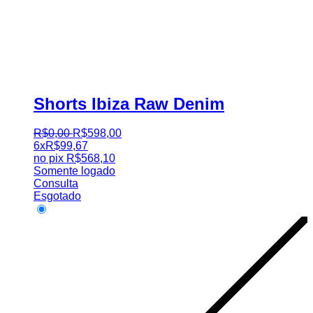
Shorts Ibiza Raw Denim
R$
0
,
00
R$
598
,
00
6x
R$
99,67
no pix
R$
568,10
Somente logado
Consulta
Esgotado